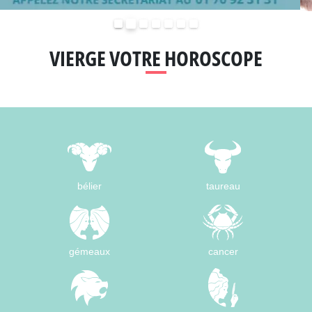
Précédent
Suivant
VIERGE VOTRE HOROSCOPE
bélier
taureau
gémeaux
cancer