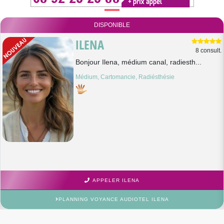
DISPONIBLE
ILENA
8 consult.
Bonjour Ilena, médium canal, radiesth...
Médium, Cartomancie, Radiésthésie
APPELER ILENA
PLANNING VOYANCE AUDIOTEL ILENA