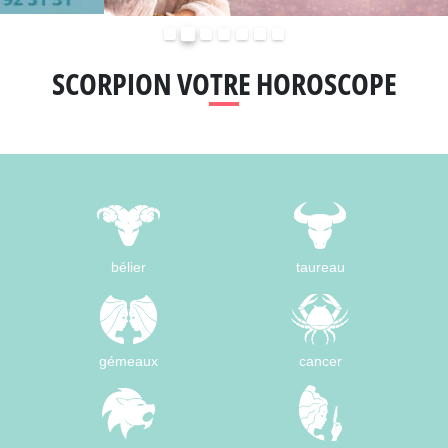
Précédent
Suivant
SCORPION VOTRE HOROSCOPE
bélier
taureau
gémeaux
cancer