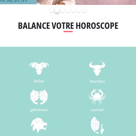
Précédent
Suivant
BALANCE VOTRE HOROSCOPE
bélier
taureau
gémeaux
cancer