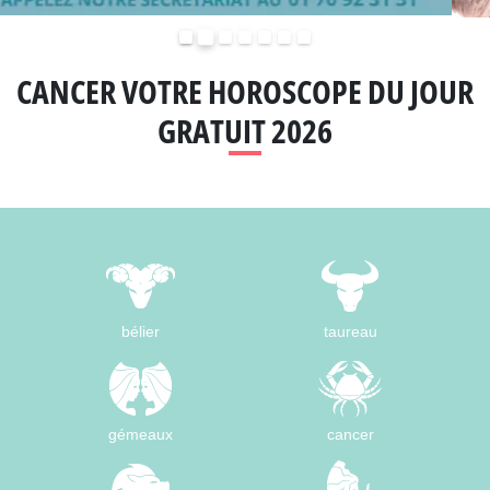
Précédent
Suivant
CANCER VOTRE HOROSCOPE DU JOUR
GRATUIT 2026
bélier
taureau
gémeaux
cancer