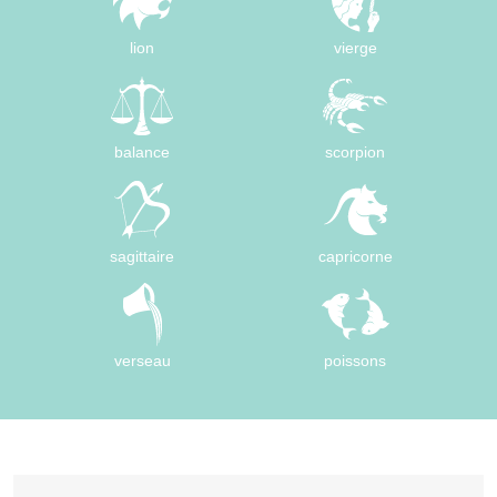
lion
vierge
balance
scorpion
sagittaire
capricorne
verseau
poissons