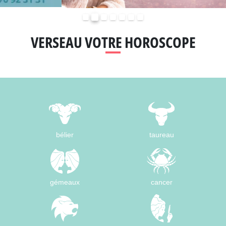
Précédent
Suivant
VERSEAU VOTRE HOROSCOPE
bélier
taureau
gémeaux
cancer