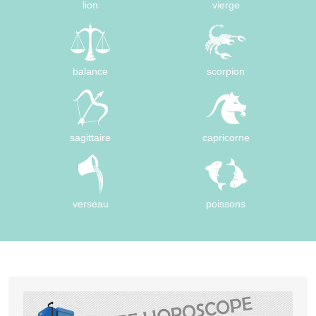
lion
vierge
balance
scorpion
sagittaire
capricorne
verseau
poissons