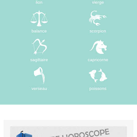
lion
vierge
balance
scorpion
sagittaire
capricorne
verseau
poissons