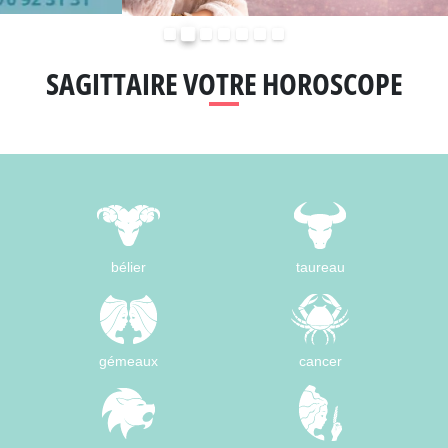
Précédent
Suivant
SAGITTAIRE VOTRE HOROSCOPE
bélier
taureau
gémeaux
cancer