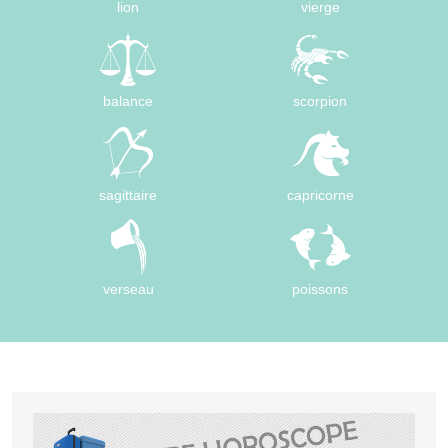
lion
vierge
balance
scorpion
sagittaire
capricorne
verseau
poissons