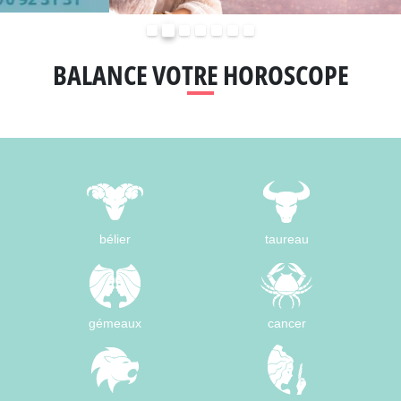
Précédent
Suivant
BALANCE VOTRE HOROSCOPE
bélier
taureau
gémeaux
cancer