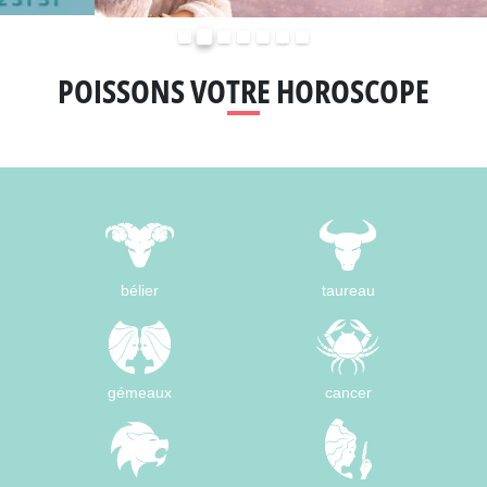
Précédent
Suivant
POISSONS VOTRE HOROSCOPE
bélier
taureau
gémeaux
cancer