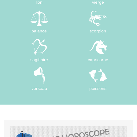
lion
vierge
balance
scorpion
sagittaire
capricorne
verseau
poissons