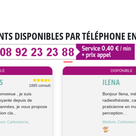
NTS DISPONIBLES
PAR TÉLÉPHONE E
DISPONIBLE
ILENA
8 consult.
Bonjour Ilena, médium canal,
radiesthésiste, cartomancienne et
praticienne en magnétisme. J’allie mes
perception...
Médium, Cartomancie, Radiésthésie