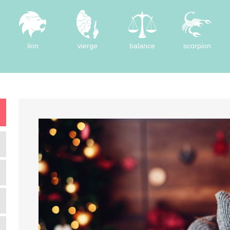
lion
vierge
balance
scorpion