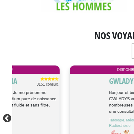
NOS VOYA
DISPONIBLE
GWLADYS
ult.
1895 consult.
Bonjour et bienvenue , je suis
ce.
GWLADYS voyante depuis de
nombreuses années, je vous propose
une consultation cla...
Tarologie, Médium, Cartomancie,
Radiésthésie