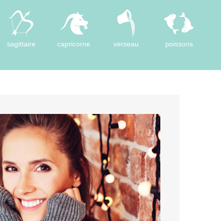
sagittaire
capricorne
verseau
poissons