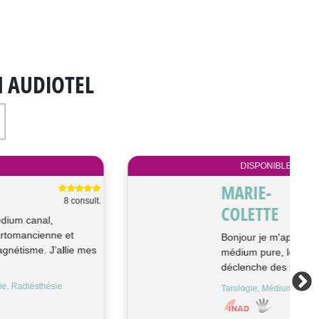
N AUDIOTEL
DISPONIBLE
MARIE-
2256 consult.
COLETTE
Bonjour je m'appelle Marie Colette,
médium pure, le son de votre voix
déclenche des flashs, des réponses à...
Tarologie, Médium, Astrologie, Cartomancie