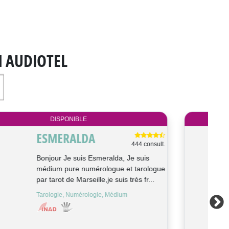
N AUDIOTEL
DISPONIBLE
SILAH
61 consult.
Je suis passionnée des arts divinatoires
depuis 40 ans. Je vous propose une
consultation pour un meilleur choi...
Voyance, Cartomancie