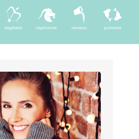
sagittaire
capricorne
verseau
poissons