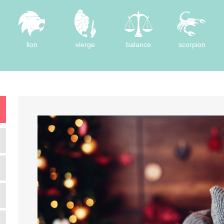
lion
vierge
balance
scorpion