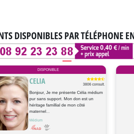
NTS DISPONIBLES
PAR TÉLÉPHONE E
DISPONIBLE
ESMERALDA
444 consult.
Bonjour Je suis Esmeralda, Je suis
médium pure numérologue et tarologue
par tarot de Marseille,je suis très fr...
Tarologie, Numérologie, Médium