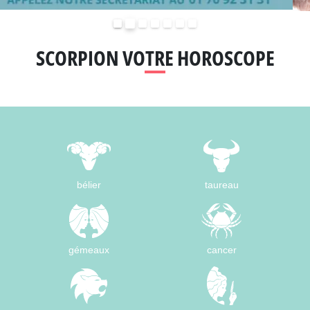
Précédent
Suivant
SCORPION VOTRE HOROSCOPE
bélier
taureau
gémeaux
cancer