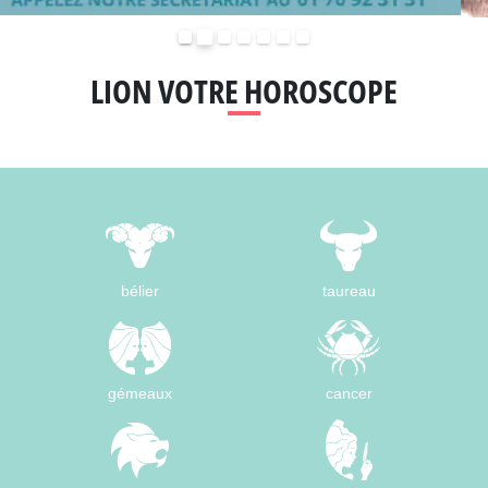
Précédent
Suivant
LION VOTRE HOROSCOPE
bélier
taureau
gémeaux
cancer