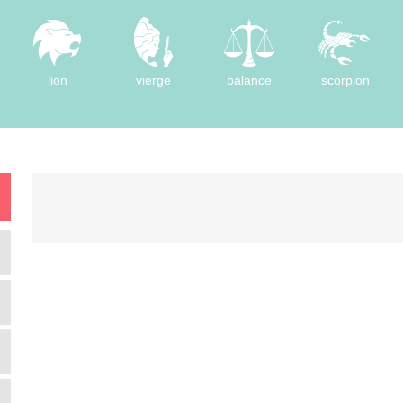
lion
vierge
balance
scorpion