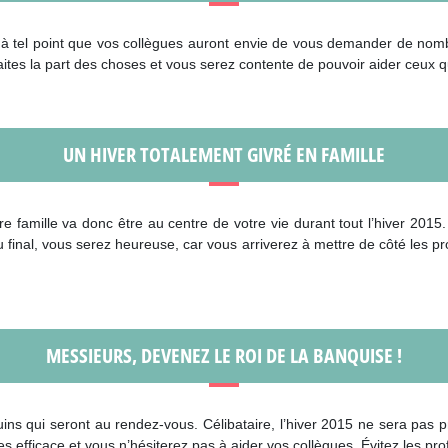
 tel point que vos collègues auront envie de vous demander de nombre
 Faites la part des choses et vous serez contente de pouvoir aider ceux q
UN HIVER TOTALEMENT GIVRÉ EN FAMILLE
re famille va donc être au centre de votre vie durant tout l’hiver 201
final, vous serez heureuse, car vous arriverez à mettre de côté les pr
MESSIEURS, DEVENEZ LE ROI DE LA BANQUISE !
ns qui seront au rendez-vous. Célibataire, l’hiver 2015 ne sera pas 
 efficace et vous n’hésiterez pas à aider vos collègues. Évitez les prof