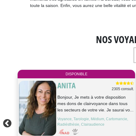
toute la saison. Enfin, vous aurez une belle vitalité et u
NOS VOYA
DISPONIBLE
LOUNA
ult.
2146 consult.
Bonjour je suis louna medium pure Gr...
gue
Médium