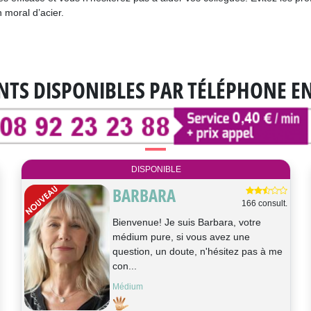
n moral d’acier.
NTS DISPONIBLES
PAR TÉLÉPHONE E
DISPONIBLE
MARIE-
2259 consult.
COLETTE
Bonjour je m'appelle Marie Colette,
médium pure, le son de votre voix
déclenche des flashs, des réponses à...
Tarologie, Médium, Astrologie, Cartomancie