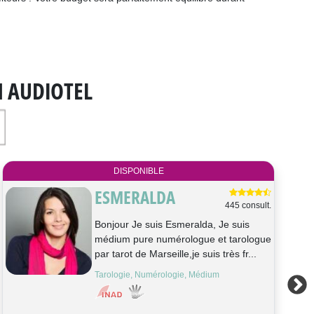
N AUDIOTEL
DISPONIBLE
NICOLAS
984 consult.
Nicolas, voyant avec ou sans support,
mon but est de vous guider pour vos
prises de décision sans
complaisance....
Tarologie, Médium