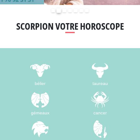
Précédent
Suivant
SCORPION VOTRE HOROSCOPE
bélier
taureau
gémeaux
cancer