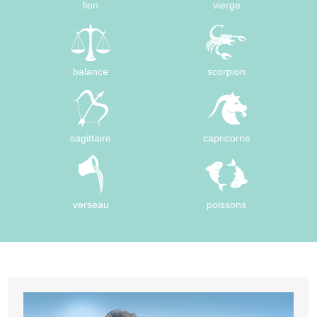
lion
vierge
balance
scorpion
sagittaire
capricorne
verseau
poissons