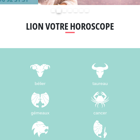
Précédent
Suivant
LION VOTRE HOROSCOPE
bélier
taureau
gémeaux
cancer