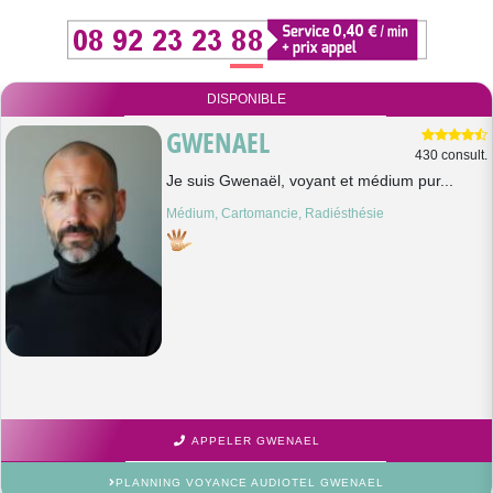
DISPONIBLE
GWENAEL
430 consult.
Je suis Gwenaël, voyant et médium pur...
Médium, Cartomancie, Radiésthésie
APPELER GWENAEL
PLANNING VOYANCE AUDIOTEL GWENAEL