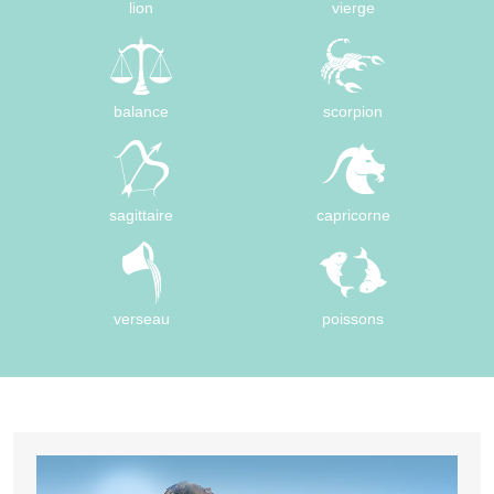
lion
vierge
balance
scorpion
sagittaire
capricorne
verseau
poissons