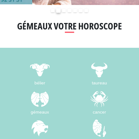
Précédent
Suivant
GÉMEAUX VOTRE HOROSCOPE
bélier
taureau
gémeaux
cancer