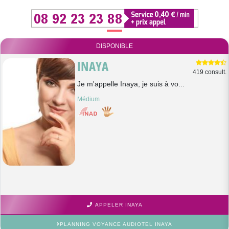
DISPONIBLE
INAYA
419 consult.
Je m'appelle Inaya, je suis à vo...
Médium
APPELER INAYA
PLANNING VOYANCE AUDIOTEL INAYA