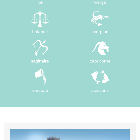
lion
vierge
balance
scorpion
sagittaire
capricorne
verseau
poissons