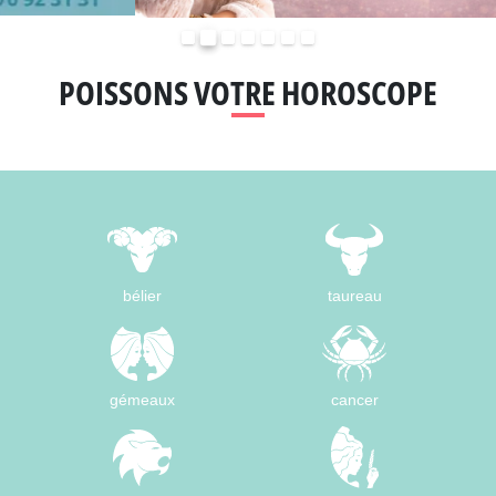
Précédent
Suivant
POISSONS VOTRE HOROSCOPE
bélier
taureau
gémeaux
cancer