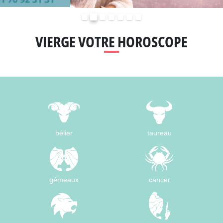
Précédent
Suivant
VIERGE VOTRE HOROSCOPE
bélier
taureau
gémeaux
cancer