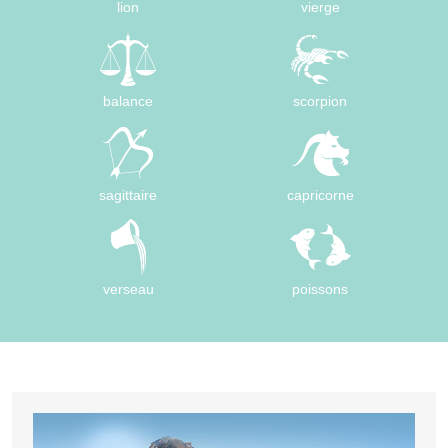
lion
vierge
balance
scorpion
sagittaire
capricorne
verseau
poissons