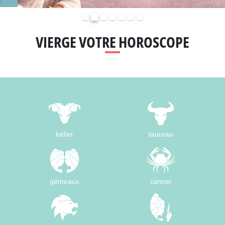
Précédent
Suivant
VIERGE VOTRE HOROSCOPE
bélier
taureau
gémeaux
cancer