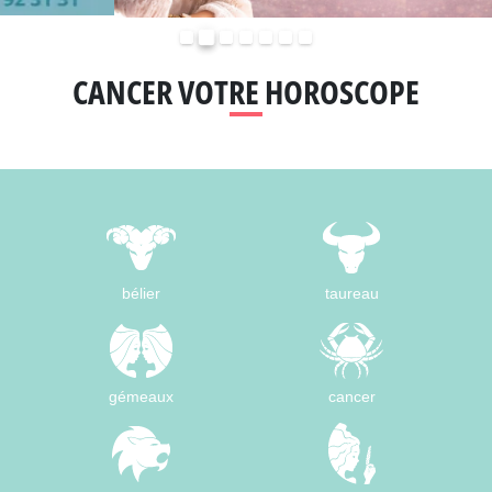
Précédent
Suivant
CANCER VOTRE HOROSCOPE
bélier
taureau
gémeaux
cancer