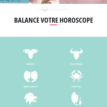
Précédent
Suivant
BALANCE VOTRE HOROSCOPE
bélier
taureau
gémeaux
cancer