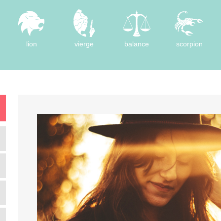
lion
vierge
balance
scorpion