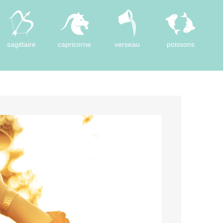
sagittaire
capricorne
verseau
poissons