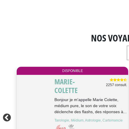
NOS VOYA
DISPONIBLE
MARIE-
ult.
2257 consult.
COLETTE
Bonjour je m'appelle Marie Colette,
e
médium pure, le son de votre voix
déclenche des flashs, des réponses à...
Tarologie, Médium, Astrologie, Cartomancie