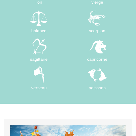
lion
vierge
balance
scorpion
sagittaire
capricorne
verseau
poissons