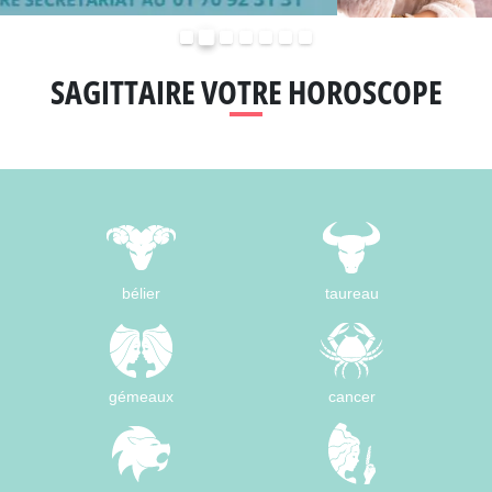
Précédent
Suivant
SAGITTAIRE VOTRE HOROSCOPE
bélier
taureau
gémeaux
cancer