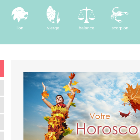
lion
vierge
balance
scorpion