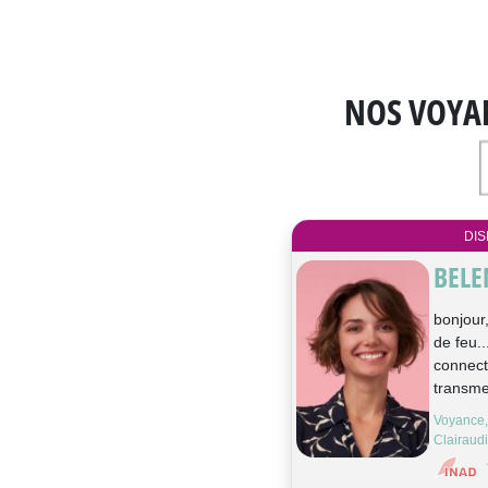
NOS VOYA
DIS
BELE
bonjour,
de feu..
connect
transmet
Voyance,
Clairaud