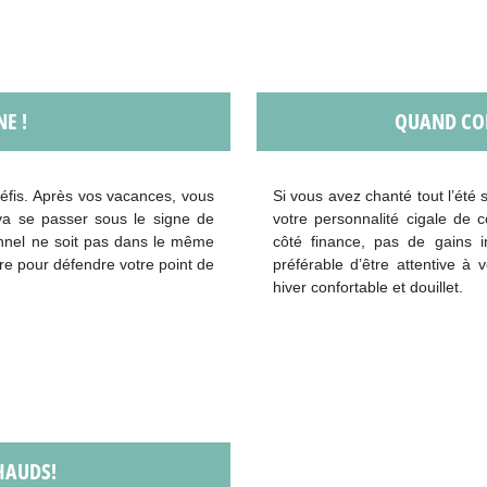
E !
QUAND CO
défis. Après vos vacances, vous
Si vous avez chanté tout l’été s
 va se passer sous le signe de
votre personnalité cigale de
nnel ne soit pas dans le même
côté finance, pas de gains i
tre pour défendre votre point de
préférable d’être attentive à
hiver confortable et douillet.
HAUDS!