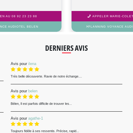
N AU 08 92 23 23 88
APPELER MARIE-COLETT
NCE AUDIOTEL BELEN
PLANNING VOYANCE AUD
DERNIERS AVIS
Avis pour
ilena
Très belle découverte. Ravie de notre échange....
Avis pour
belen
Bélen, Il est parfois difficile de trouver les...
Avis pour
agathe-1
Toujours fidèle à ses ressentis. Précise, rapid...