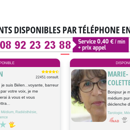
NTS DISPONIBLES
PAR TÉLÉPHONE E
PONIBLE
DISPON
N
MARIE-
22451 consult.
COLETT
 je suis Bélen...voyante, barreur
.par votre voix, je me
Bonjour je m
erai à vous et vous
médium pure
tra...
déclenche d
 Médium, Radiésthésie,
Tarologie, Mé
ience