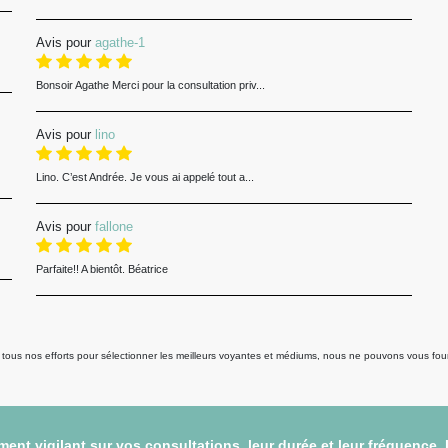
Avis pour
agathe-1
Bonsoir Agathe Merci pour la consultation priv...
Avis pour
lino
Lino. C’est Andrée. Je vous ai appelé tout a...
Avis pour
fallone
Parfaite!! A bientôt. Béatrice
us nos efforts pour sélectionner les meilleurs voyantes et médiums, nous ne pouvons vous fourni
ent vigilant sur vos consultations, leur durée et leur fréquence.