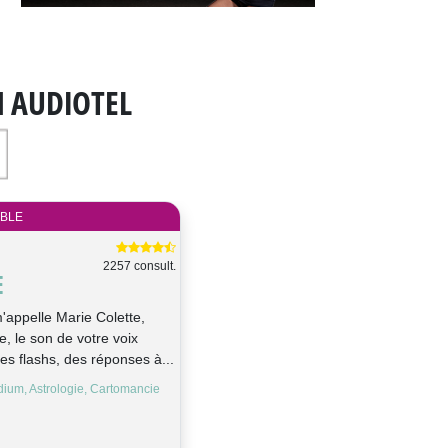
N AUDIOTEL
IBLE
2257 consult.
E
'appelle Marie Colette,
, le son de votre voix
es flashs, des réponses à...
dium, Astrologie, Cartomancie