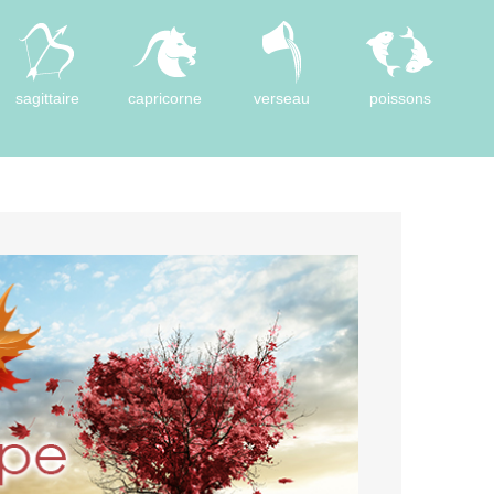
sagittaire
capricorne
verseau
poissons