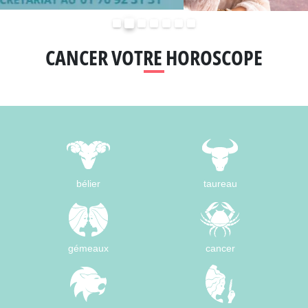
Précédent
Suivant
CANCER VOTRE HOROSCOPE
bélier
taureau
gémeaux
cancer