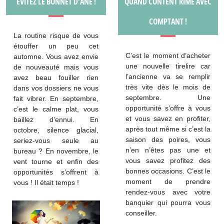
EVITEZ LE BONNET D’ÂNE !
QUAND CONTENT RIME AVEC
COMPTANT !
La routine risque de vous
étouffer un peu cet
C’est le moment d’acheter
automne. Vous avez envie
une nouvelle tirelire car
de nouveauté mais vous
l’ancienne va se remplir
avez beau fouiller rien
très vite dès le mois de
dans vos dossiers ne vous
septembre. Une
fait vibrer. En septembre,
opportunité s’offre à vous
c’est le calme plat, vous
et vous savez en profiter,
baillez d’ennui. En
après tout même si c’est la
octobre, silence glacial,
saison des poires, vous
seriez-vous seule au
n’en n’êtes pas une et
bureau ? En novembre, le
vous savez profitez des
vent tourne et enfin des
bonnes occasions. C’est le
opportunités s’offrent à
moment de prendre
vous ! Il était temps !
rendez-vous avec votre
banquier qui pourra vous
conseiller.