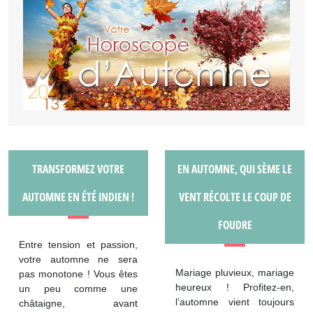
TRANSFORMEZ VOTRE
EN AUTOMNE, QUI SÈME LE
AUTOMNE EN ÉTÉ INDIEN !
VENT RÉCOLTE LE COUP DE
FOUDRE
Entre tension et passion,
votre automne ne sera
Mariage pluvieux, mariage
pas monotone ! Vous êtes
heureux ! Profitez-en,
un peu comme une
l’automne vient toujours
châtaigne, avant