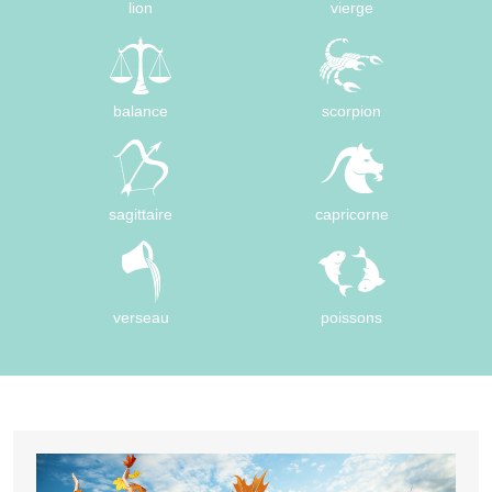
lion
vierge
balance
scorpion
sagittaire
capricorne
verseau
poissons