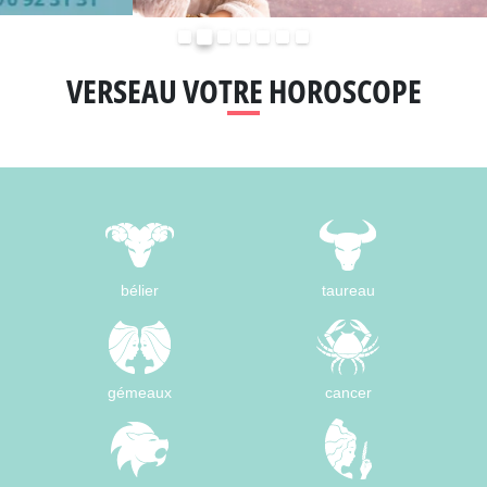
Précédent
Suivant
VERSEAU VOTRE HOROSCOPE
bélier
taureau
gémeaux
cancer