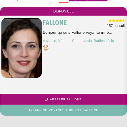
DISPONIBLE
FALLONE
157 consult.
Bonjour ,je suis Fallone voyante inné...
Voyance, Médium, Cartomancie, Radiésthésie
APPELER FALLONE
PLANNING VOYANCE AUDIOTEL FALLONE