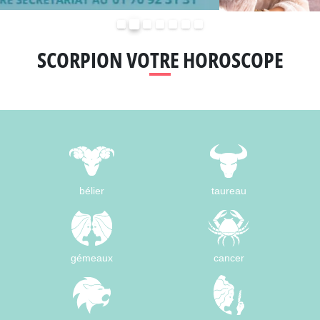
Précédent
Suivant
SCORPION VOTRE HOROSCOPE
bélier
taureau
gémeaux
cancer