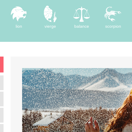
lion
vierge
balance
scorpion