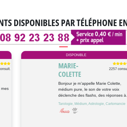
NTS DISPONIBLES
PAR TÉLÉPHONE E
DISPONIBLE
SARAH
2861 consult.
Bonjour, je suis Sarah, médium,
cartomancienne. Mes dons de
clairaudience et clairvoyance viennent
de ma grand-...
Médium, Cartomancie, Clairaudience