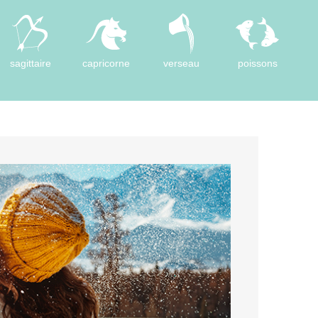
sagittaire
capricorne
verseau
poissons