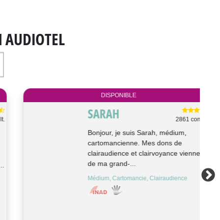
N AUDIOTEL
DISPONIBLE
SILAH
61 consult.
Je suis passionnée des arts divinatoires
depuis 40 ans. Je vous propose une
consultation pour un meilleur choi...
Voyance, Cartomancie