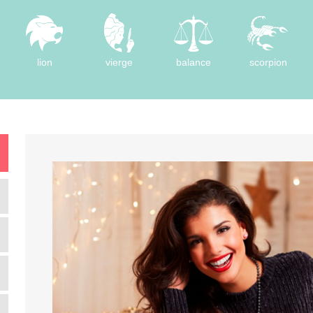
lion
vierge
balance
scorpion