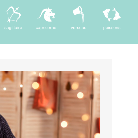
sagittaire
capricorne
verseau
poissons