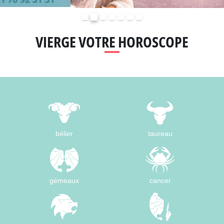
Précédent
Suivant
VIERGE VOTRE HOROSCOPE
bélier
taureau
gémeaux
cancer