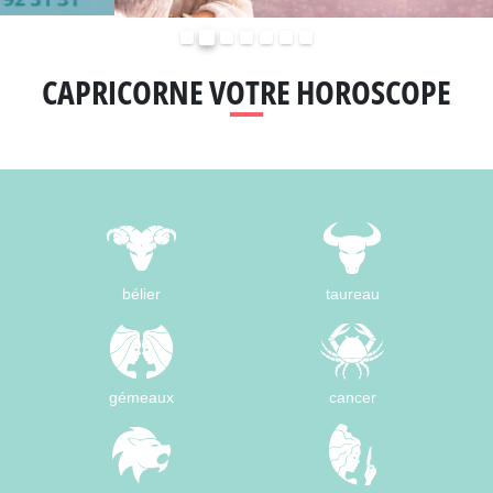
Précédent
Suivant
CAPRICORNE VOTRE HOROSCOPE
bélier
taureau
gémeaux
cancer