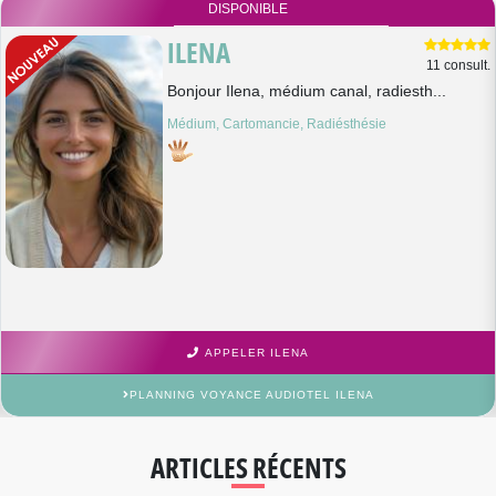
DISPONIBLE
ILENA
11 consult.
Bonjour Ilena, médium canal, radiesth...
Médium, Cartomancie, Radiésthésie
APPELER ILENA
PLANNING VOYANCE AUDIOTEL ILENA
ARTICLES RÉCENTS