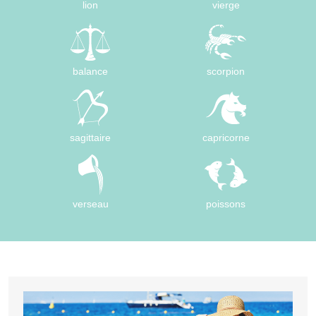
lion
vierge
balance
scorpion
sagittaire
capricorne
verseau
poissons