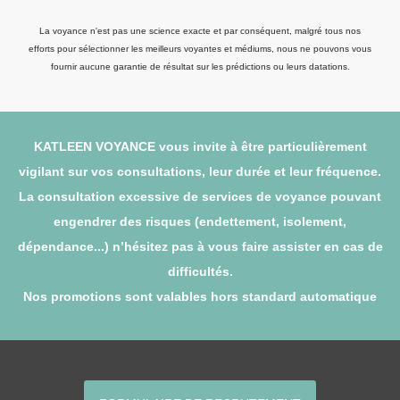
La voyance n'est pas une science exacte et par conséquent, malgré tous nos
efforts pour sélectionner les meilleurs voyantes et médiums, nous ne pouvons vous
fournir aucune garantie de résultat sur les prédictions ou leurs datations.
KATLEEN VOYANCE vous invite à être particulièrement
vigilant sur vos consultations, leur durée et leur fréquence.
La consultation excessive de services de voyance pouvant
engendrer des risques (endettement, isolement,
dépendance...) n’hésitez pas à vous faire assister en cas de
difficultés.
Nos promotions sont valables hors standard automatique