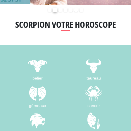
Précédent
Suivant
SCORPION VOTRE HOROSCOPE
bélier
taureau
gémeaux
cancer