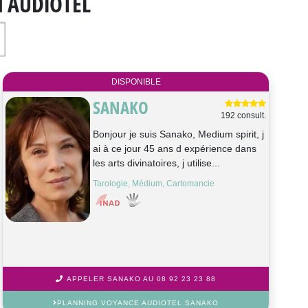
N AUDIOTEL
DISPONIBLE
SANAKO
192 consult.
Bonjour je suis Sanako, Medium spirit, j
ai à ce jour 45 ans d expérience dans
les arts divinatoires, j utilise...
Tarologie, Médium, Cartomancie
APPELER SANAKO AU 08 92 23 23 88
PLANNING VOYANCE AUDIOTEL SANAKO