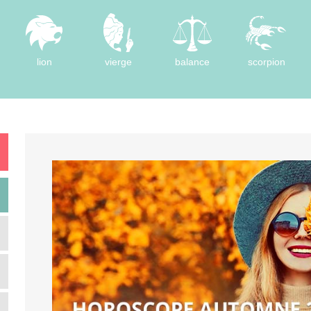
lion
vierge
balance
scorpion