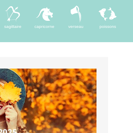
sagittaire
capricorne
verseau
poissons