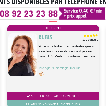
NTS DISPONIBLES
PAR TÉLÉPHONE E
DISPONIBLE
RUBIS
130 consult.
💫 Je suis Rubis… et peut-être que si
vous lisez ces mots, ce n’est pas un
hasard. ✨ Médium, cartomancienne et
n...
Tarologie, Numérologie, Médium
APPELER RUBIS AU 08 92 23 23 88
PLANNING VOYANCE AUDIOTEL RUBIS