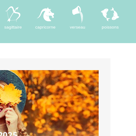
sagittaire
capricorne
verseau
poissons