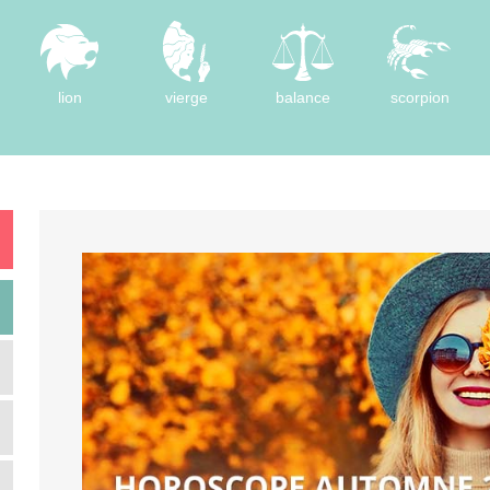
lion
vierge
balance
scorpion