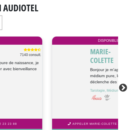
N AUDIOTEL
DISPONIBLE
MARIE-
2257 consult.
COLETTE
Bonjour je m'appelle Marie Colette,
médium pure, le son de votre voix
déclenche des flashs, des réponses à...
Tarologie, Médium, Astrologie, Cartomancie
APPELER MARIE-COLETTE AU 08 92 23 23 88