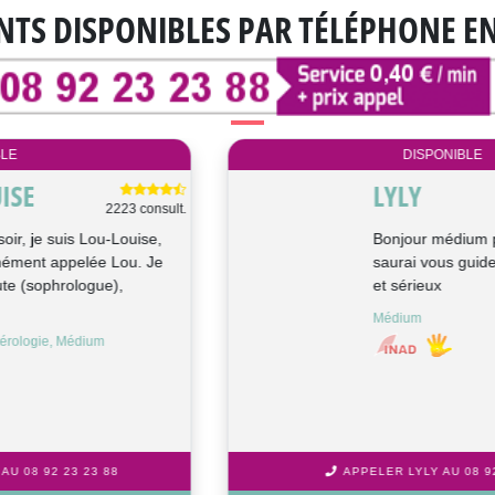
NTS DISPONIBLES
PAR TÉLÉPHONE E
DISPONIBLE
LYLY
7140 consult.
Bonjour médium pure de naissance, je
saurai vous guider avec bienveillance
et sérieux
Médium
APPELER LYLY AU 08 92 23 23 88