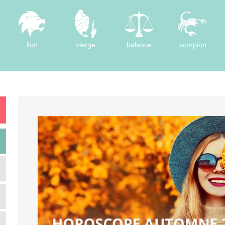
lion
vierge
balance
scorpion