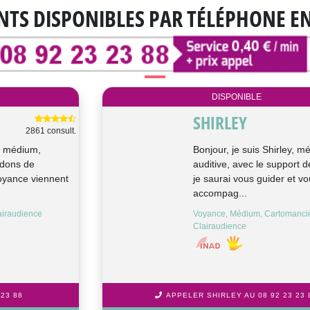
NTS DISPONIBLES
PAR TÉLÉPHONE E
DISPONIBLE
SHIRLEY
1665 consult.
Bonjour, je suis Shirley, médium
auditive, avec le support de mes cartes,
je saurai vous guider et vous
accompag...
Voyance, Médium, Cartomancie,
Clairaudience
APPELER SHIRLEY AU 08 92 23 23 88