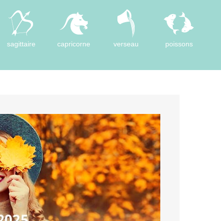
sagittaire
capricorne
verseau
poissons