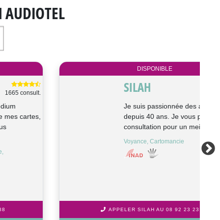
N AUDIOTEL
DISPONIBLE
SILAH
61 consult.
Je suis passionnée des arts divinatoires
depuis 40 ans. Je vous propose une
consultation pour un meilleur choi...
Voyance, Cartomancie
APPELER SILAH AU 08 92 23 23 88