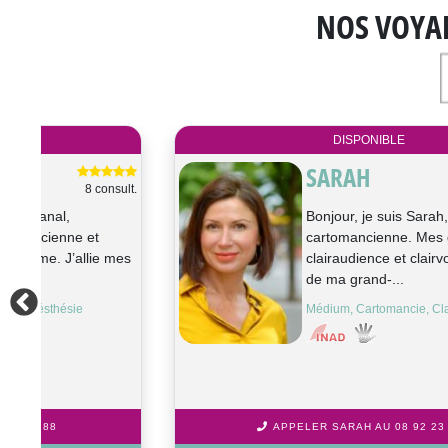
NOS VOYA
DISPONIBLE
SARAH
ult.
2861 consult.
Bonjour, je suis Sarah, médium,
cartomancienne. Mes dons de
mes
clairaudience et clairvoyance viennent
de ma grand-...
Médium, Cartomancie, Clairaudience
APPELER SARAH AU 08 92 23 23 88