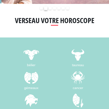
Précédent
Suivant
VERSEAU VOTRE HOROSCOPE
bélier
taureau
gémeaux
cancer