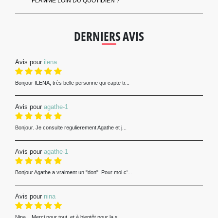
FLAMME LOIN DU QUOTIDIEN ?
DERNIERS AVIS
Avis pour
ilena
Bonjour ILENA, très belle personne qui capte tr...
Avis pour
agathe-1
Bonjour. Je consulte regulierement Agathe et j...
Avis pour
agathe-1
Bonjour Agathe a vraiment un "don". Pour moi c'...
Avis pour
nina
Nina, . Merci pour tout, et à bientôt pour la s...