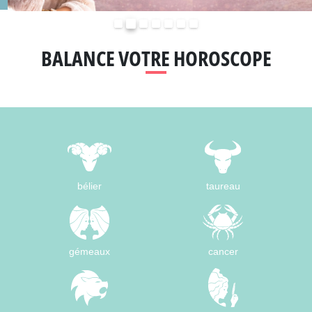
Précédent
Suivant
BALANCE VOTRE HOROSCOPE
bélier
taureau
gémeaux
cancer