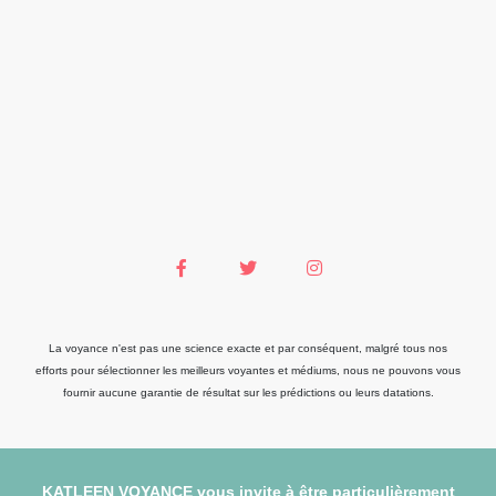
La voyance n'est pas une science exacte et par conséquent, malgré tous nos
efforts pour sélectionner les meilleurs voyantes et médiums, nous ne pouvons vous
fournir aucune garantie de résultat sur les prédictions ou leurs datations.
KATLEEN VOYANCE vous invite à être particulièrement