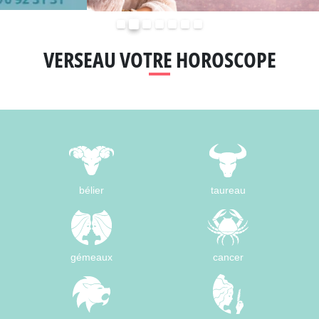
Précédent
Suivant
VERSEAU VOTRE HOROSCOPE
bélier
taureau
gémeaux
cancer