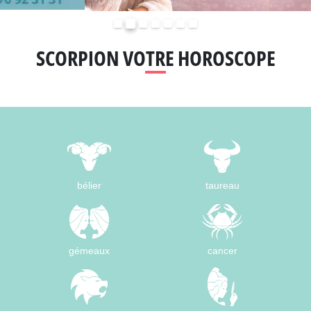
Précédent
Suivant
SCORPION VOTRE HOROSCOPE
bélier
taureau
gémeaux
cancer