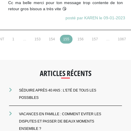
Cc ma belle merci pour ton message trop contente de ton
retour gros bisous a très vite 😘
posté par KAREN le 09-01-2023
NT
1
…
153
154
155
156
157
…
1067
ARTICLES RÉCENTS
SÉDUIRE APRÈS 40 ANS : L'ETÉ DE TOUS LES
POSSIBLES
VACANCES EN FAMILLE : COMMENT EVITER LES
DISPUTES ET PASSER DE BEAUX MOMENTS
ENSEMBLE ?