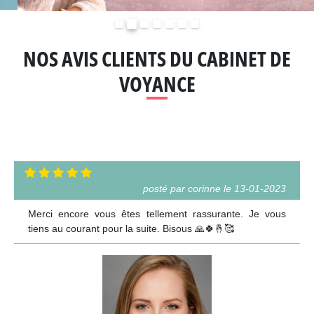
Précédent
Suivant
NOS AVIS CLIENTS DU CABINET DE
VOYANCE
posté par corinne le 13-01-2023
Merci encore vous êtes tellement rassurante. Je vous
tiens au courant pour la suite. Bisous 🙏🍀🤞🥰