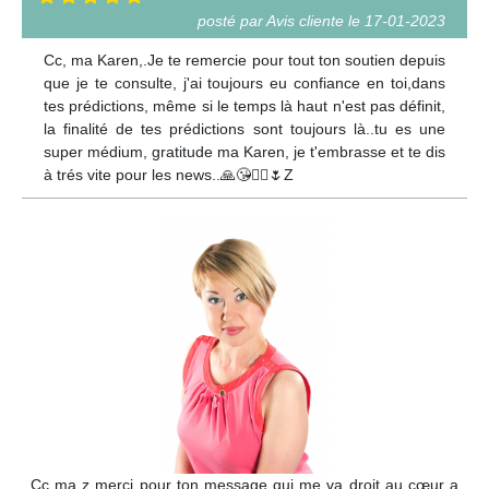
posté par Avis cliente le 17-01-2023
Cc, ma Karen,.Je te remercie pour tout ton soutien depuis
que je te consulte, j'ai toujours eu confiance en toi,dans
tes prédictions, même si le temps là haut n'est pas définit,
la finalité de tes prédictions sont toujours là..tu es une
super médium, gratitude ma Karen, je t'embrasse et te dis
à trés vite pour les news..🙏😘🙋‍♀️🌷Z
Cc ma z merci pour ton message qui me va droit au cœur a