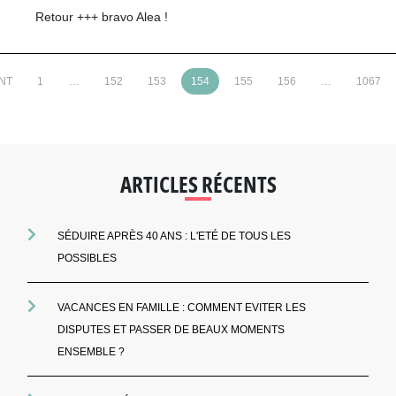
Retour +++ bravo Alea !
NT
1
…
152
153
154
155
156
…
1067
ARTICLES RÉCENTS
SÉDUIRE APRÈS 40 ANS : L'ETÉ DE TOUS LES
POSSIBLES
VACANCES EN FAMILLE : COMMENT EVITER LES
DISPUTES ET PASSER DE BEAUX MOMENTS
ENSEMBLE ?