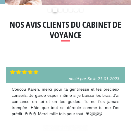
Précédent
Suivant
NOS AVIS CLIENTS DU CABINET DE
VOYANCE
posté par Sc le 21-01-2023
Coucou Karen, merci pour ta gentillesse et tes précieux
conseils. Je garde espoir même si je baisse les bras. J'ai
confiance en toi et en tes guides. Tu ne t'es jamais
trompée. Hâte que tout se déroule comme tu me l'as
prédit. 🤞🤞🤞 Merci mille fois pour tout. 💗😘😘😘