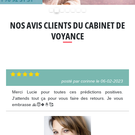
Précédent
Suivant
NOS AVIS CLIENTS DU CABINET DE
VOYANCE
posté par corinne le 06-02-2023
Merci Lucie pour toutes ces prédictions positives.
J'attends tout ça pour vous faire des retours. Je vous
embrasse 🙏😇🍀🤞🥰