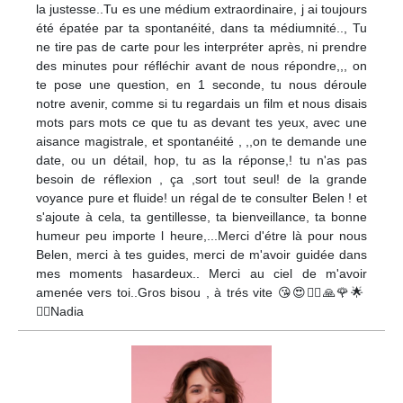
la justesse..Tu es une médium extraordinaire, j ai toujours
été épatée par ta spontanéité, dans ta médiumnité.., Tu
ne tire pas de carte pour les interpréter après, ni prendre
des minutes pour réfléchir avant de nous répondre,,, on
te pose une question, en 1 seconde, tu nous déroule
notre avenir, comme si tu regardais un film et nous disais
mots pars mots ce que tu as devant tes yeux, avec une
aisance magistrale, et spontanéité , ,,on te demande une
date, ou un détail, hop, tu as la réponse,! tu n'as pas
besoin de réflexion , ça ,sort tout seul! de la grande
voyance pure et fluide! un régal de te consulter Belen ! et
s'ajoute à cela, ta gentillesse, ta bienveillance, ta bonne
humeur peu importe l heure,...Merci d'étre là pour nous
Belen, merci à tes guides, merci de m'avoir guidée dans
mes moments hasardeux.. Merci au ciel de m'avoir
amenée vers toi..Gros bisou , à trés vite 😘😍🧚‍♀️🙏🌹🌟
🙋‍♀️Nadia