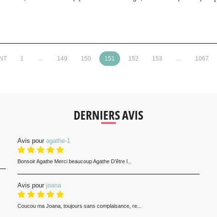
NT
1
…
149
150
151
152
153
…
1067
DERNIERS AVIS
Avis pour
agathe-1
Bonsoir Agathe Merci beaucoup Agathe D’être l...
Avis pour
joana
Coucou ma Joana, toujours sans complaisance, re...