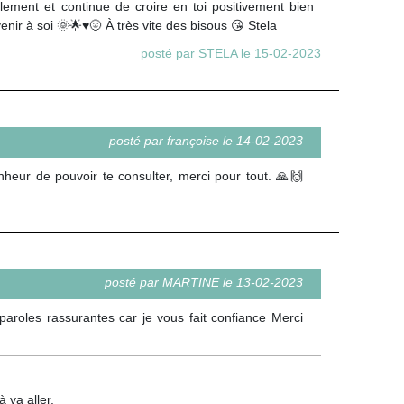
ment et continue de croire en toi positivement bien
enir à soi 🌞🌟♥️🌝 À très vite des bisous 😘 Stela
posté par STELA le 15-02-2023
posté par françoise le 14-02-2023
onheur de pouvoir te consulter, merci pour tout. 🙏🙌
posté par MARTINE le 13-02-2023
aroles rassurantes car je vous fait confiance Merci
 va aller.