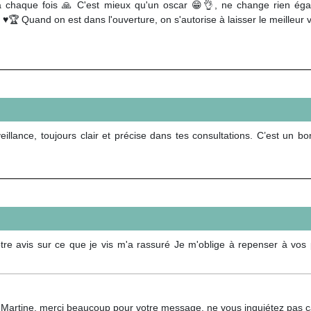
chaque fois 🙏 C'est mieux qu'un oscar 😁👌, ne change rien égale
♥️🏆 Quand on est dans l'ouverture, on s'autorise à laisser le meilleur v
illance, toujours clair et précise dans tes consultations. C’est un b
re avis sur ce que je vis m'a rassuré Je m'oblige à repenser à vos p
 Martine, merci beaucoup pour votre message, ne vous inquiétez pas çà