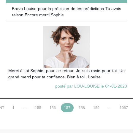
Bravo Louise pour la précision de tes prédictions Tu avais
raison Encore merci Sophie
Merci à toi Sophie, pour ce retour. Je suis ravie pour toi. Un
grand merci pour ta confiance. Bien à toi . Louise
posté par LOU-LOUISE le 04-01-2023
NT
1
…
155
156
157
158
159
…
1067