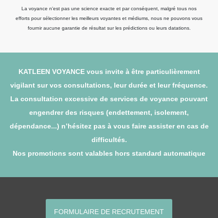
La voyance n'est pas une science exacte et par conséquent, malgré tous nos
efforts pour sélectionner les meilleurs voyantes et médiums, nous ne pouvons vous
fournir aucune garantie de résultat sur les prédictions ou leurs datations.
KATLEEN VOYANCE vous invite à être particulièrement
vigilant sur vos consultations, leur durée et leur fréquence.
La consultation excessive de services de voyance pouvant
engendrer des risques (endettement, isolement,
dépendance...) n’hésitez pas à vous faire assister en cas de
difficultés.
Nos promotions sont valables hors standard automatique
FORMULAIRE DE RECRUTEMENT