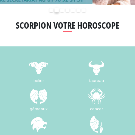
Précédent
Suivant
SCORPION VOTRE HOROSCOPE
bélier
taureau
gémeaux
cancer