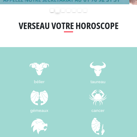
Précédent
Suivant
VERSEAU VOTRE HOROSCOPE
bélier
taureau
gémeaux
cancer