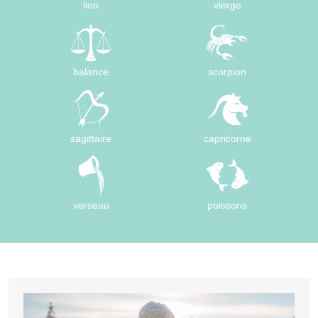
lion
vierge
balance
scorpion
sagittaire
capricorne
verseau
poissons