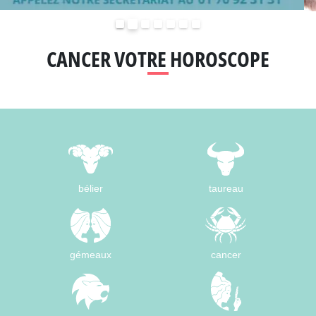
Précédent
Suivant
CANCER VOTRE HOROSCOPE
bélier
taureau
gémeaux
cancer