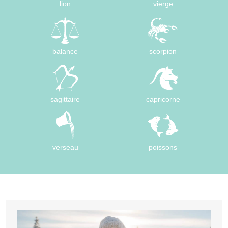
lion
vierge
balance
scorpion
sagittaire
capricorne
verseau
poissons