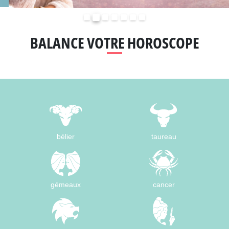
Précédent
Suivant
BALANCE VOTRE HOROSCOPE
bélier
taureau
gémeaux
cancer