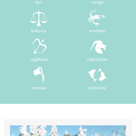
lion
vierge
balance
scorpion
sagittaire
capricorne
verseau
poissons