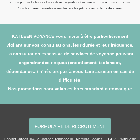
efforts pour sélectionner les meilleurs voyantes et médiums, nous ne pouvons vous
fournir aucune garantie de résultat sur les prédictions ou leurs datations.
KATLEEN VOYANCE vous invite à être particulièrement
vigilant sur vos consultations, leur durée et leur fréquence.
La consultation excessive de services de voyance pouvant
engendrer des risques (endettement, isolement,
dépendance...) n’hésitez pas à vous faire assister en cas de
difficultés.
Nos promotions sont valables hors standard automatique
FORMULAIRE DE RECRUTEMENT
Cabinet Katleen © & La Voyance Tendance © -
Mentions Légales
-
CGUV
-
Politique de