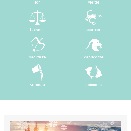
lion
vierge
balance
scorpion
sagittaire
capricorne
verseau
poissons