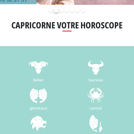
Précédent
Suivant
CAPRICORNE VOTRE HOROSCOPE
bélier
taureau
gémeaux
cancer